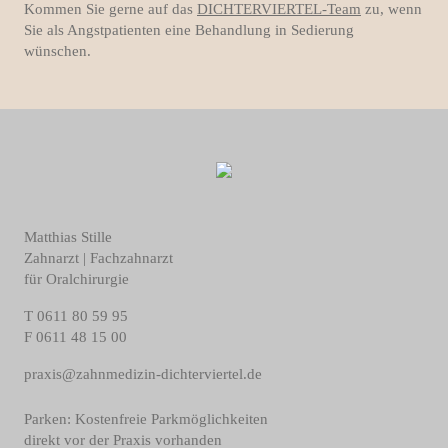
Kommen Sie gerne auf das
DICHTERVIERTEL-Team
zu, wenn
Sie als Angstpatienten eine Behandlung in Sedierung
wünschen.
Matthias Stille
Zahnarzt | Fachzahnarzt
für Oralchirurgie
T
0611 80 59 95
F
0611 48 15 00
praxis@zahnmedizin-dichterviertel.de
Parken: Kostenfreie Parkmöglichkeiten
direkt vor der Praxis vorhanden